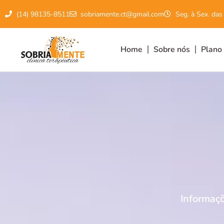
(14) 98135-8511
sobriamente.ct@gmail.com
Seg. à Sex. das
Home
Sobre nós
Plano
Informaçõ