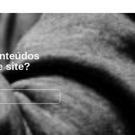
onteúdos
 site?